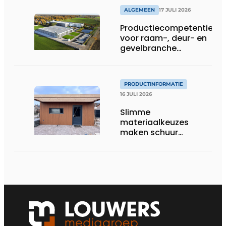
ALGEMEEN
17 JULI 2026
Productiecompetentie
voor raam-, deur- en
gevelbranche
uitgebreid
PRODUCTINFORMATIE
16 JULI 2026
Slimme
materiaalkeuzes
maken schuur
brandveilig en
robuust