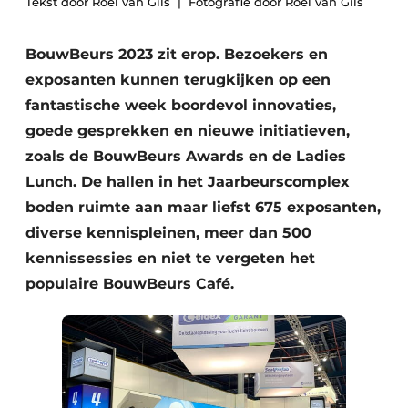
Tekst door Roel van Gils
Fotografie door Roel van Gils
Podcasts
Privacy / Cookie statement
BouwBeurs 2023 zit erop. Bezoekers en
Vacature aanmelden
exposanten kunnen terugkijken op een
Vacatures
fantastische week boordevol innovaties,
goede gesprekken en nieuwe initiatieven,
Video’s
zoals de BouwBeurs Awards en de Ladies
Lunch. De hallen in het Jaarbeurscomplex
boden ruimte aan maar liefst 675 exposanten,
diverse kennispleinen, meer dan 500
kennissessies en niet te vergeten het
populaire BouwBeurs Café.