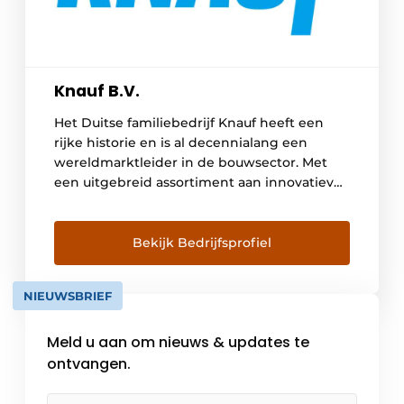
Knauf B.V.
Het Duitse familiebedrijf Knauf heeft een
rijke historie en is al decennialang een
wereldmarktleider in de bouwsector. Met
een uitgebreid assortiment aan innovatieve
afbouwsystemen en -materialen levert Knauf
wereldwijd oplossingen voor zowel
nieuwbouw als renovatie. Dankzij de inzet
Bekijk Bedrijfsprofiel
van meer dan 41.000 medewerkers
wereldwijd werken wij dagelijks aan het
NIEUWSBRIEF
succes van onze klanten. Ook in […]
Meld u aan om nieuws & updates te
ontvangen.