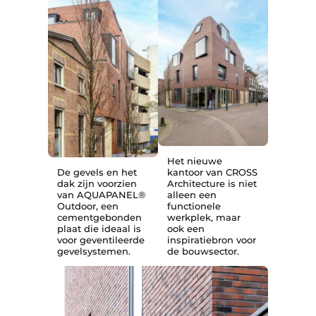
Het nieuwe
De gevels en het
kantoor van CROSS
dak zijn voorzien
Architecture is niet
van AQUAPANEL®
alleen een
Outdoor, een
functionele
cementgebonden
werkplek, maar
plaat die ideaal is
ook een
voor geventileerde
inspiratiebron voor
gevelsystemen.
de bouwsector.