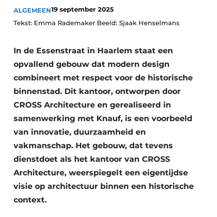
Podcasts
19 september 2025
ALGEMEEN
Privacy / Cookie statement
Tekst: Emma Rademaker Beeld: Sjaak Henselmans
Vacature aanmelden
In de Essenstraat in Haarlem staat een
Vacatures
opvallend gebouw dat modern design
Video’s
combineert met respect voor de historische
binnenstad. Dit kantoor, ontworpen door
CROSS Architecture en gerealiseerd in
samenwerking met Knauf, is een voorbeeld
van innovatie, duurzaamheid en
vakmanschap. Het gebouw, dat tevens
dienstdoet als het kantoor van CROSS
Architecture, weerspiegelt een eigentijdse
visie op architectuur binnen een historische
context.