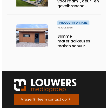
voor raam-, deur- en
gevelbranche
uitgebreid
PRODUCTINFORMATIE
16 JULI 2026
Slimme
materiaalkeuzes
maken schuur
brandveilig en
robuust
Vragen? Neem contact op