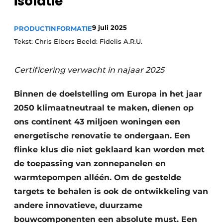
isolatie
Podcasts
Privacy / Cookie statement
9 juli 2025
PRODUCTINFORMATIE
Vacature aanmelden
Tekst: Chris Elbers Beeld: Fidelis A.R.U.
Vacatures
Certificering verwacht in najaar 2025
Video’s
Binnen de doelstelling om Europa in het jaar
2050 klimaatneutraal te maken, dienen op
ons continent 43 miljoen woningen een
energetische renovatie te ondergaan. Een
flinke klus die niet geklaard kan worden met
de toepassing van zonnepanelen en
warmtepompen alléén. Om de gestelde
targets te behalen is ook de ontwikkeling van
andere innovatieve, duurzame
bouwcomponenten een absolute must. Een