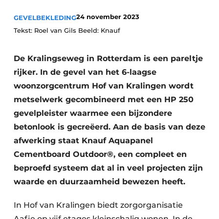
Podcasts
24 november 2023
GEVELBEKLEDING
Privacy / Cookie statement
Tekst: Roel van Gils Beeld: Knauf
Vacature aanmelden
Vacatures
De Kralingseweg in Rotterdam is een pareltje
Video’s
rijker. In de gevel van het 6-laagse
woonzorgcentrum Hof van Kralingen wordt
metselwerk gecombineerd met een HP 250
gevelpleister waarmee een bijzondere
betonlook is gecreëerd. Aan de basis van deze
afwerking staat Knauf Aquapanel
Cementboard Outdoor®, een compleet en
beproefd systeem dat al in veel projecten zijn
waarde en duurzaamheid bewezen heeft.
In Hof van Kralingen biedt zorgorganisatie
Aafje op vijf etages kleinschalig wonen. In de