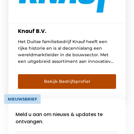
Knauf B.V.
Het Duitse familiebedrijf Knauf heeft een
rijke historie en is al decennialang een
wereldmarktleider in de bouwsector. Met
een uitgebreid assortiment aan innovatieve
afbouwsystemen en -materialen levert Knauf
wereldwijd oplossingen voor zowel
nieuwbouw als renovatie. Dankzij de inzet
Bekijk Bedrijfsprofiel
van meer dan 41.000 medewerkers
wereldwijd werken wij dagelijks aan het
NIEUWSBRIEF
succes van onze klanten. Ook in […]
Meld u aan om nieuws & updates te
ontvangen.