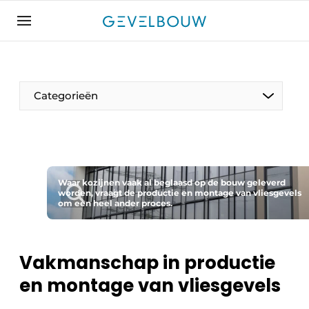
Aanmelden
Algemene voorwaarden
Bedrijven
Categorieën
Contact
De Gevelfactor
Direct contact
Evenement aanmelden
Waar kozijnen vaak al beglaasd op de bouw geleverd
worden, vraagt de productie en montage van vliesgevels
om een heel ander proces.
Gevelbouw | Het magazine over gevels, glas &
daken
Gevelbouw 2024-04
Vakmanschap in productie
Meest gelezen
en montage van vliesgevels
Nieuwsbrief