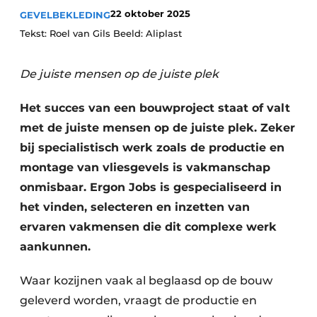
Podcasts
22 oktober 2025
GEVELBEKLEDING
Privacy / Cookie statement
Tekst: Roel van Gils Beeld: Aliplast
Vacature aanmelden
De juiste mensen op de juiste plek
Vacatures
Video’s
Het succes van een bouwproject staat of valt
met de juiste mensen op de juiste plek. Zeker
bij specialistisch werk zoals de productie en
montage van vliesgevels is vakmanschap
onmisbaar. Ergon Jobs is gespecialiseerd in
het vinden, selecteren en inzetten van
ervaren vakmensen die dit complexe werk
aankunnen.
Waar kozijnen vaak al beglaasd op de bouw
geleverd worden, vraagt de productie en