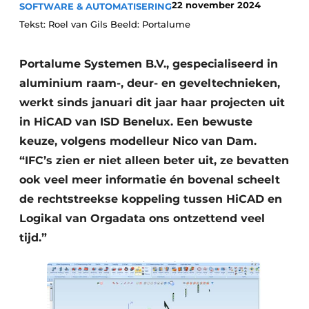
22 november 2024
SOFTWARE & AUTOMATISERING
Podcasts
Tekst: Roel van Gils Beeld: Portalume
Privacy / Cookie statement
Vacature aanmelden
Portalume Systemen B.V., gespecialiseerd in
Vacatures
aluminium raam-, deur- en geveltechnieken,
Video’s
werkt sinds januari dit jaar haar projecten uit
in HiCAD van ISD Benelux. Een bewuste
keuze, volgens modelleur Nico van Dam.
“IFC’s zien er niet alleen beter uit, ze bevatten
ook veel meer informatie én bovenal scheelt
de rechtstreekse koppeling tussen HiCAD en
Logikal van Orgadata ons ontzettend veel
tijd.”