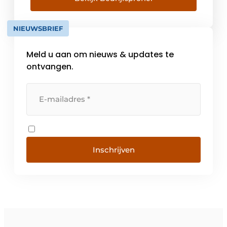
binnenklimaat. Een continue investering in
alle beschikbare middelen vormt sinds jaar
NIEUWSBRIEF
en […]
Meld u aan om nieuws & updates te
ontvangen.
Inschrijven