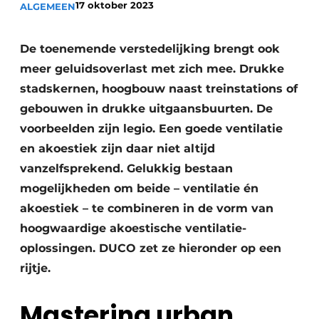
17 oktober 2023
ALGEMEEN
Podcasts
Privacy / Cookie statement
De toenemende verstedelijking brengt ook
Vacature aanmelden
meer geluidsoverlast met zich mee. Drukke
Vacatures
stadskernen, hoogbouw naast treinstations of
Video’s
gebouwen in drukke uitgaansbuurten. De
voorbeelden zijn legio. Een goede ventilatie
en akoestiek zijn daar niet altijd
vanzelfsprekend. Gelukkig bestaan
mogelijkheden om beide – ventilatie én
akoestiek – te combineren in de vorm van
hoogwaardige akoestische ventilatie-
oplossingen. DUCO zet ze hieronder op een
rijtje.
Mastering urban