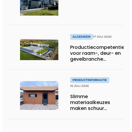
ALGEMEEN
17 JULI 2026
Productiecompetentie
voor raam-, deur- en
gevelbranche
uitgebreid
PRODUCTINFORMATIE
16 JULI 2026
Slimme
materiaalkeuzes
maken schuur
brandveilig en
robuust