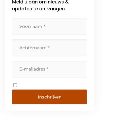
Meld u aan om nieuws &
beschikbare middelen vormt
updates te ontvangen.
sinds jaar en […]
Inschrijven