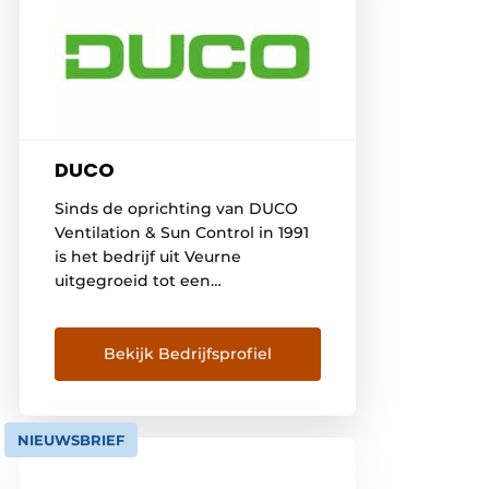
DUCO
Sinds de oprichting van DUCO
Ventilation & Sun Control in 1991
is het bedrijf uit Veurne
uitgegroeid tot een
toonaangevende speler op de
Europese markt van natuurlijke
ventilatie- en
Bekijk Bedrijfsprofiel
zonweringsystemen. DUCO wil
dan ook élke bewoner voorzien
van een gezond, comfortabel en
NIEUWSBRIEF
energiezuinig binnenklimaat.
Een continue investering in alle