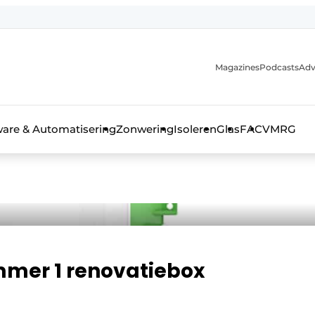
Magazines
Podcasts
Adv
ware & Automatisering
Zonwering
Isoleren
Glas
FAC
VMRG
ls, glas & daken
mer 1 renovatiebox