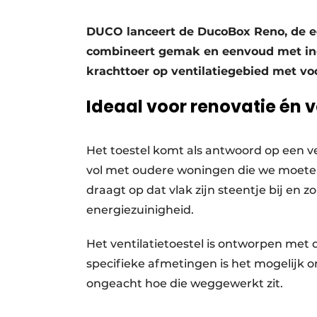
Privacy / Cookie statement
DUCO lanceert de DucoBox Reno, de ee
Vacature aanmelden
combineert gemak en eenvoud met in
Vacatures
krachttoer op ventilatiegebied met voo
Video’s
Ideaal voor renovatie én 
Het toestel komt als antwoord op een 
vol met oudere woningen die we moet
draagt op dat vlak zijn steentje bij en z
energiezuinigheid.
Het ventilatietoestel is ontworpen met d
specifieke afmetingen is het mogelijk 
ongeacht hoe die weggewerkt zit.