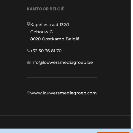
KANTOOR BELGIË
Kapellestraat 132/1
Gebouw G
8020 Oostkamp België
+32 50 36 81 70
info@louwersmediagroep.be
www.louwersmediagroep.com
Algemene voorwaarden
Privacy policy