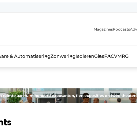
Magazines
Podcasts
Adv
ware & Automatisering
Zonwering
Isoleren
Glas
FAC
VMRG
ls, glas & daken
 ruimte aan ruim honderd exposanten, tien exposities en twee theaters
hts