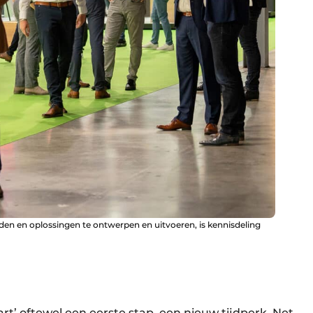
en en oplossingen te ontwerpen en uitvoeren, is kennisdeling
art’ oftewel een eerste stap, een nieuw tijdperk. Net