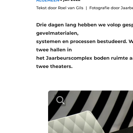
ALGEMEEN
Privacy / Cookie statement
Tekst door Roel van Gils
Fotografie door Jaarbe
Vacature aanmelden
Drie dagen lang hebben we volop gesp
Vacatures
gevelmaterialen,
Video’s
systemen en processen bestudeerd. W
twee hallen in
het Jaarbeurscomplex boden ruimte aa
twee theaters.