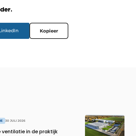
rder.
LinkedIn
Kopieer
IE
30 JULI 2026
entilatie in de praktijk