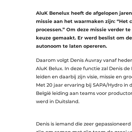
Privacy / Cookie statement
AluK Benelux heeft de afgelopen jaren
Vacature aanmelden
missie aan het waarmaken zijn: “Het c
Vacatures
processen.” Om deze missie verder te 
Video’s
keuze gemaakt. Er werd beslist om de 
autonoom te laten opereren.
Daarom volgt Denis Auvray vanaf hede
AluK Belux. In deze functie zal Denis d
leiden en daarbij zijn visie, missie en g
Met 20 jaar ervaring bij SAPA/Hydro in 
België leiding aan teams voor producto
werd in Duitsland.
Denis is iemand die zeer gepassioneerd 