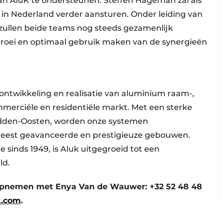
an AluK te ondersteunen. Steffen Hageman zal als
in Nederland verder aansturen. Onder leiding van
 zullen beide teams nog steeds gezamenlijk
groei en optimaal gebruik maken van de synergieën
 ontwikkeling en realisatie van aluminium raam-,
merciële en residentiële markt. Met een sterke
idden-Oosten, worden onze systemen
 meest geavanceerde en prestigieuze gebouwen.
ce sinds 1949, is Aluk uitgegroeid tot een
ld.
 opnemen met Enya Van de Wauwer: +32 52 48 48
k.com
.