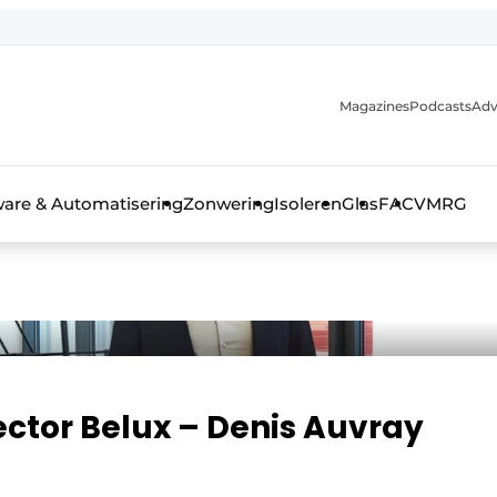
Magazines
Podcasts
Adv
ware & Automatisering
Zonwering
Isoleren
Glas
FAC
VMRG
ls, glas & daken
ctor Belux – Denis Auvray