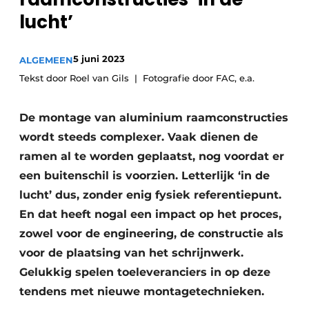
Podcasts
lucht’
Privacy / Cookie statement
Vacature aanmelden
5 juni 2023
ALGEMEEN
Vacatures
Tekst door Roel van Gils
Fotografie door FAC, e.a.
Video’s
De montage van aluminium raamconstructies
wordt steeds complexer. Vaak dienen de
ramen al te worden geplaatst, nog voordat er
een buitenschil is voorzien. Letterlijk ‘in de
lucht’ dus, zonder enig fysiek referentiepunt.
En dat heeft nogal een impact op het proces,
zowel voor de engineering, de constructie als
voor de plaatsing van het schrijnwerk.
Gelukkig spelen toeleveranciers in op deze
tendens met nieuwe montagetechnieken.