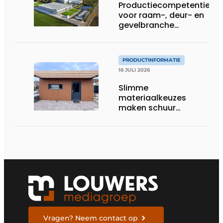
Productiecompetentie
voor raam-, deur- en
gevelbranche
uitgebreid
PRODUCTINFORMATIE
16 JULI 2026
Slimme
materiaalkeuzes
maken schuur
brandveilig en
robuust
Vragen? Neem contact op