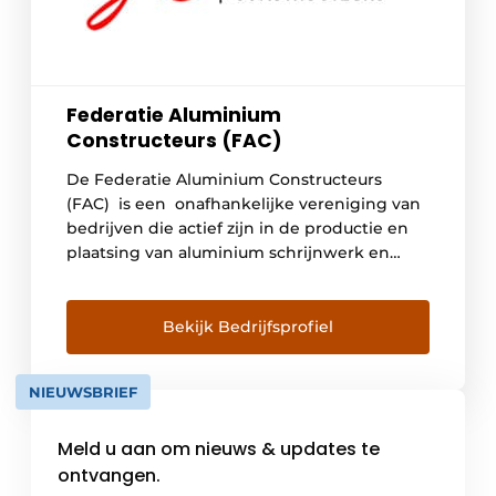
Federatie Aluminium
Constructeurs (FAC)
De Federatie Aluminium Constructeurs
(FAC) is een onafhankelijke vereniging van
bedrijven die actief zijn in de productie en
plaatsing van aluminium schrijnwerk en
gevelelementen. FAC-leden zijn aluminium
constructeurs die het FAC-keurmerk hebben
behaald en dus de hoogste
Bekijk Bedrijfsprofiel
kwaliteitsnormen hanteren. Door het
bevorderen van een nauwe samenwerking
NIEUWSBRIEF
tussen haar leden en partners
(toeleveringsbedrijven in de sector) […]
Meld u aan om nieuws & updates te
ontvangen.