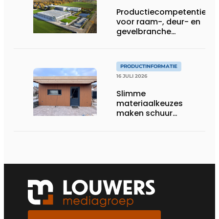
Productiecompetentie
voor raam-, deur- en
gevelbranche
uitgebreid
PRODUCTINFORMATIE
16 JULI 2026
Slimme
materiaalkeuzes
maken schuur
brandveilig en
robuust