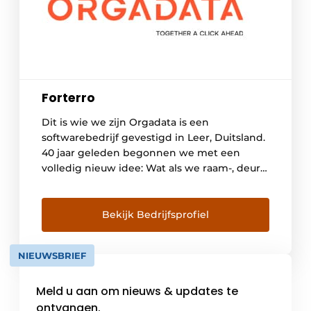
Forterro
Dit is wie we zijn Orgadata is een
softwarebedrijf gevestigd in Leer, Duitsland.
40 jaar geleden begonnen we met een
volledig nieuw idee: Wat als we raam-, deur-
en vliesgevelconstructie digitaliseerden? Het
principe van dichtbij We streven naar een
langdurige partnership met onze klanten.
Bekijk Bedrijfsprofiel
Dit is niets bijzonders, maar wel zeer
duurzaam. Daarbij leven we […]
NIEUWSBRIEF
Meld u aan om nieuws & updates te
ontvangen.