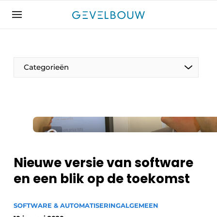
Aanmelden
Algemene voorwaarden
Bedrijven
Categorieën
Contact
De Gevelfactor
Direct contact
Evenement aanmelden
Gevelbouw | Het magazine over gevels, glas &
daken
Nieuwe versie van software
Gevelbouw 2024-04
en een blik op de toekomst
Meest gelezen
Nieuwsbrief
SOFTWARE & AUTOMATISERING
ALGEMEEN