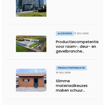
ALGEMEEN
17 JULI 2026
Productiecompetentie
voor raam-, deur- en
gevelbranche
uitgebreid
PRODUCTINFORMATIE
16 JULI 2026
Slimme
materiaalkeuzes
maken schuur
brandveilig en
robuust