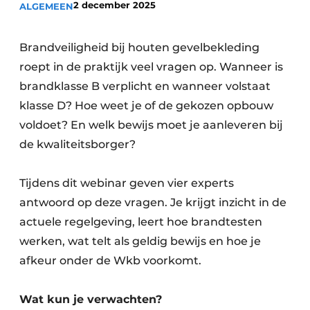
2 december 2025
ALGEMEEN
Podcasts
Privacy / Cookie statement
Brandveiligheid bij houten gevelbekleding
Vacature aanmelden
roept in de praktijk veel vragen op. Wanneer is
Vacatures
brandklasse B verplicht en wanneer volstaat
Video’s
klasse D? Hoe weet je of de gekozen opbouw
voldoet? En welk bewijs moet je aanleveren bij
de kwaliteitsborger?
Tijdens dit webinar geven vier experts
antwoord op deze vragen. Je krijgt inzicht in de
actuele regelgeving, leert hoe brandtesten
werken, wat telt als geldig bewijs en hoe je
afkeur onder de Wkb voorkomt.
Wat kun je verwachten?