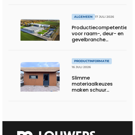
ALGEMEEN
17 JULI 2026
Productiecompetentie
voor raam-, deur- en
gevelbranche
uitgebreid
PRODUCTINFORMATIE
16 JULI 2026
Slimme
materiaalkeuzes
maken schuur
brandveilig en
robuust