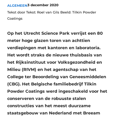
Podcasts
3 december 2020
ALGEMEEN
Privacy / Cookie statement
Tekst door Tekst: Roel van Gils Beeld: Tilkin Powder
Coatings
Vacature aanmelden
Vacatures
Op het Utrecht Science Park verrijst een 80
Video’s
meter hoge glazen toren van achttien
verdiepingen met kantoren en laboratoria.
Het wordt straks de nieuwe thuisbasis van
het Rijksinstituut voor Volksgezondheid en
Milieu (RIVM) en het agentschap van het
College ter Beoordeling van Geneesmiddelen
(CBG). Het Belgische familiebedrijf Tilkin
Powder Coatings werd ingeschakeld voor het
conserveren van de robuuste stalen
constructies van het meest duurzame
staatsgebouw van Nederland met Breeam