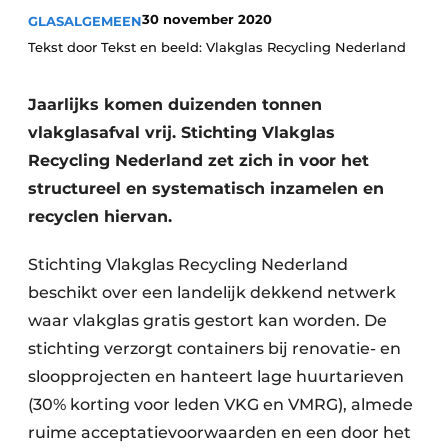
Podcasts
30 november 2020
GLAS
ALGEMEEN
Privacy / Cookie statement
Tekst door Tekst en beeld: Vlakglas Recycling Nederland
Vacature aanmelden
Jaarlijks komen duizenden tonnen
Vacatures
vlakglasafval vrij. Stichting Vlakglas
Video’s
Recycling Nederland zet zich in voor het
structureel en systematisch inzamelen en
recyclen hiervan.
Stichting Vlakglas Recycling Nederland
beschikt over een landelijk dekkend netwerk
waar vlakglas gratis gestort kan worden. De
stichting verzorgt containers bij renovatie- en
sloopprojecten en hanteert lage huurtarieven
(30% korting voor leden VKG en VMRG), almede
ruime acceptatievoorwaarden en een door het