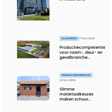
ALGEMEEN
17 JULI 2026
Productiecompetentie
voor raam-, deur- en
gevelbranche
uitgebreid
PRODUCTINFORMATIE
16 JULI 2026
Slimme
materiaalkeuzes
maken schuur
brandveilig en
robuust