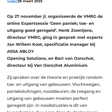
28 maart 2025
VMRG
Podcasts
Privacy / Cookie statement
Op 27 november jl. organiseerde de VMRG de
Vacature aanmelden
online Expertsessie ‘Geen paniek; toe- en
Vacatures
uitgang goed geregeld’. Henk Zoontjens,
Video’s
directeur VMRG, ging in gesprek met experts
Jan Willem Koot, specificatie manager bij
ASSA ABLOY
Opening Solutions, en Bart van Oorschot,
directeur bij Van Oorschot Aluminium.
Zij spraken over de theorie en praktijk rondom
toe- en uitgang van gebouwen. Vluchtwegen,
panieksluitingen, nooddeuren; de toegang en
uitgang van gebouwen moeten perfect
geregeld zijn. In noodsituaties is dit van