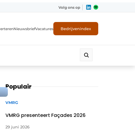
Volg ons op
Bedrijvenindex
erteren
Nieuwsbrief
Vacatures
Populair
VMRG
VMRG presenteert Façades 2026
29 juni 2026