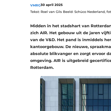
30 april 2025
VMRG
Privacy / Cookie statement
Tekst: Roel van Gils Beeld: Schüco Nederland, fo
Vacature aanmelden
Vacatures
Midden in het stadshart van Rotterdam
Video’s
zich AIR. Het gebouw uit de jaren vijf
van de V&D. Het pand is inmiddels he
kantoorgebouw. De nieuwe, spraakmake
absolute blikvanger en zorgt ervoor 
omgeving. AIR is uitgebreid gecertific
Rotterdam.