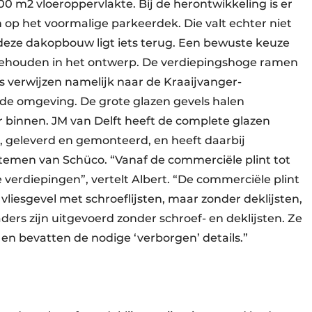
0 m2 vloeroppervlakte. Bij de herontwikkeling is er
p het voormalige parkeerdek. Die valt echter niet
 deze dakopbouw ligt iets terug. Een bewuste keuze
ehouden in het ontwerp. De verdiepingshoge ramen
s verwijzen namelijk naar de Kraaijvanger-
 de omgeving. De grote glazen gevels halen
r binnen. JM van Delft heeft de complete glazen
, geleverd en gemonteerd, en heeft daarbij
temen van Schüco. “Vanaf de commerciële plint tot
erdiepingen”, vertelt Albert. “De commerciële plint
n vliesgevel met schroeflijsten, maar zonder deklijsten,
aders zijn uitgevoerd zonder schroef- en deklijsten. Ze
en bevatten de nodige ‘verborgen’ details.”