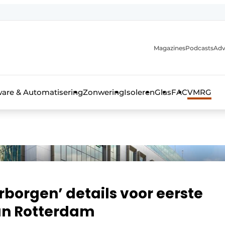
Magazines
Podcasts
Adv
ware & Automatisering
Zonwering
Isoleren
Glas
FAC
VMRG
ls, glas & daken
rborgen’ details voor eerste
an Rotterdam