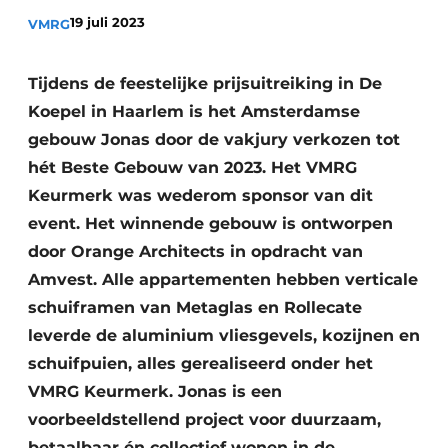
Podcasts
19 juli 2023
VMRG
Privacy / Cookie statement
Vacature aanmelden
Tijdens de feestelijke prijsuitreiking in De
Koepel in Haarlem is het Amsterdamse
Vacatures
gebouw Jonas door de vakjury verkozen tot
Video’s
hét Beste Gebouw van 2023. Het VMRG
Keurmerk was wederom sponsor van dit
event. Het winnende gebouw is ontworpen
door Orange Architects in opdracht van
Amvest. Alle appartementen hebben verticale
schuiframen van Metaglas en Rollecate
leverde de aluminium vliesgevels, kozijnen en
schuifpuien, alles gerealiseerd onder het
VMRG Keurmerk. Jonas is een
voorbeeldstellend project voor duurzaam,
betaalbaar én collectief wonen in de