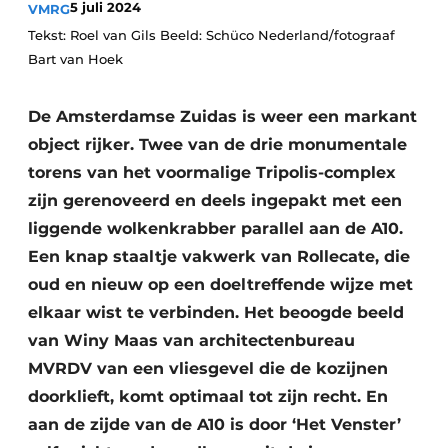
5 juli 2024
VMRG
Podcasts
Tekst: Roel van Gils Beeld: Schüco Nederland/fotograaf
Privacy / Cookie statement
Bart van Hoek
Vacature aanmelden
Vacatures
De Amsterdamse Zuidas is weer een markant
object rijker. Twee van de drie monumentale
Video’s
torens van het voormalige Tripolis-complex
zijn gerenoveerd en deels ingepakt met een
liggende wolkenkrabber parallel aan de A10.
Een knap staaltje vakwerk van Rollecate, die
oud en nieuw op een doeltreffende wijze met
elkaar wist te verbinden. Het beoogde beeld
van Winy Maas van architectenbureau
MVRDV van een vliesgevel die de kozijnen
doorklieft, komt optimaal tot zijn recht. En
aan de zijde van de A10 is door ‘Het Venster’