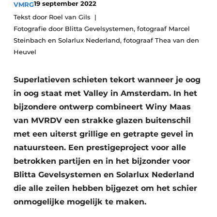
19 september 2022
VMRG
Podcasts
Tekst door Roel van Gils
Privacy / Cookie statement
Fotografie door Blitta Gevelsystemen, fotograaf Marcel
Vacature aanmelden
Steinbach en Solarlux Nederland, fotograaf Thea van den
Heuvel​
Vacatures
Video’s
Superlatieven schieten tekort wanneer je oog
in oog staat met Valley in Amsterdam. In het
bijzondere ontwerp combineert Winy Maas
van MVRDV een strakke glazen buitenschil
met een uiterst grillige en getrapte gevel in
natuursteen. Een prestigeproject voor alle
betrokken partijen en in het bijzonder voor
Blitta Gevelsystemen en Solarlux Nederland
die alle zeilen hebben bijgezet om het schier
onmogelijke mogelijk te maken.