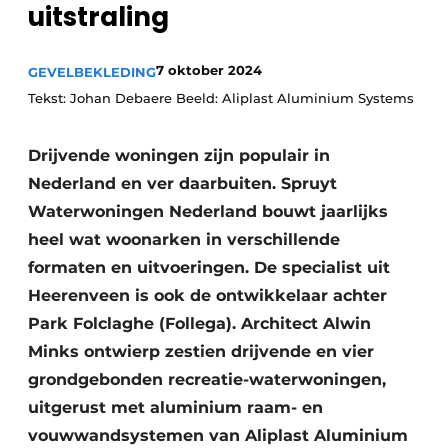
uitstraling
Podcasts
Privacy / Cookie statement
7 oktober 2024
GEVELBEKLEDING
Vacature aanmelden
Tekst: Johan Debaere Beeld: Aliplast Aluminium Systems
Vacatures
Video’s
Drijvende woningen zijn populair in
Nederland en ver daarbuiten. Spruyt
Waterwoningen Nederland bouwt jaarlijks
heel wat woonarken in verschillende
formaten en uitvoeringen. De specialist uit
Heerenveen is ook de ontwikkelaar achter
Park Folclaghe (Follega). Architect Alwin
Minks ontwierp zestien drijvende en vier
grondgebonden recreatie-waterwoningen,
uitgerust met aluminium raam- en
vouwwandsystemen van Aliplast Aluminium