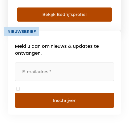
de profielen, van isoleren en verpakken tot
het verzorgen van het transport naar
fabrikanten van ramen, deuren, veranda’s,
Bekijk Bedrijfsprofiel
schuifsystemen en gordijngevels in België,
Frankrijk, Nederland, Duitsland, Zwitserland,
NIEUWSBRIEF
Zweden, Denemarken, Noorwegen en
Portugal. […]
Meld u aan om nieuws & updates te
ontvangen.
Inschrijven