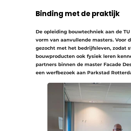
Privacy / Cookie statement
Binding met de praktijk
Vacature aanmelden
Vacatures
De opleiding bouwtechniek aan de TU 
Video’s
vorm van aanvullende masters. Voor d
gezocht met het bedrijfsleven, zodat 
bouwproducten ook fysiek leren kenne
partners binnen de master Facade Des
een werfbezoek aan Parkstad Rotterd