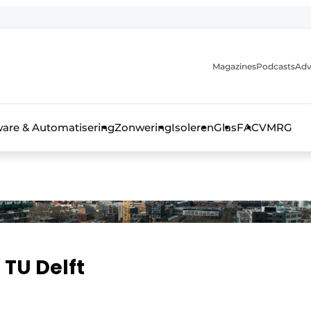
Magazines
Podcasts
Adv
ware & Automatisering
Zonwering
Isoleren
Glas
FAC
VMRG
ls, glas & daken
TU Delft