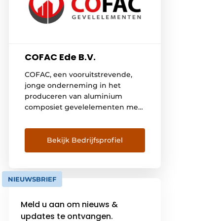
COFAC Ede B.V.
COFAC, een vooruitstrevende,
jonge onderneming in het
produceren van aluminium
composiet gevelelementen met
oog voor detail. Wij werken
samen met de sterkste partners
in de gevelbouw industrie. Dit
Bekijk Bedrijfsprofiel
geldt zowel in ontwerp,
engineering als toelevering.
Hiermee bouwen we
NIEUWSBRIEF
gezamenlijk aan een optimaal
eindresultaat. Dankzij
Meld u aan om nieuws &
gestroomlijnde processen en
updates te ontvangen.
minimale verspilling leveren wij