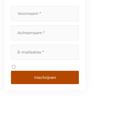
hoogwaardige kwaliteit met oog
[…]
Inschrijven