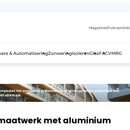
Magazines
Podcasts
Adv
ware & Automatisering
Zonwering
Isoleren
Glas
FAC
VMRG
ls, glas & daken
omposiet tot complete systemen voor grootschalige projecten van
et allemaal.
in maatwerk met aluminium