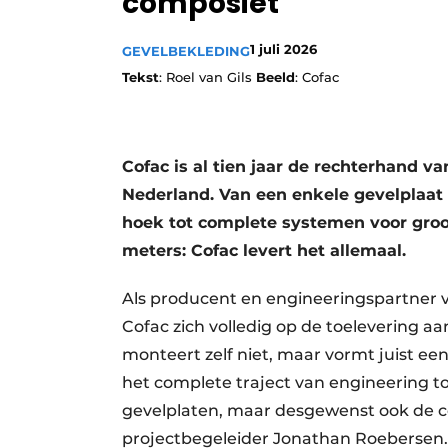
composiet
Privacy / Cookie statement
1 juli 2026
GEVELBEKLEDING
Vacature aanmelden
Tekst
: Roel van Gils
Beeld
: Cofac
Vacatures
Video’s
Cofac is al tien jaar de rechterhand 
Nederland. Van een enkele gevelplaa
hoek tot complete systemen voor groo
meters: Cofac levert het allemaal.
Als producent en engineeringspartner 
Cofac zich volledig op de toelevering a
monteert zelf niet, maar vormt juist e
het complete traject van engineering tot
gevelplaten, maar desgewenst ook de c
projectbegeleider Jonathan Roebersen.