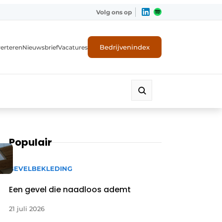
Volg ons op
Bedrijvenindex
erteren
Nieuwsbrief
Vacatures
Populair
GEVELBEKLEDING
Een gevel die naadloos ademt
21 juli 2026