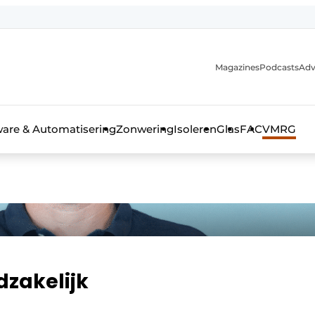
Magazines
Podcasts
Adv
ware & Automatisering
Zonwering
Isoleren
Glas
FAC
VMRG
ls, glas & daken
dzakelijk