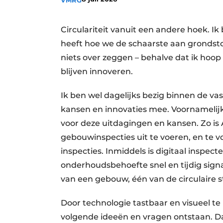
VMRG
Privacy / Cookie statement
Vacature aanmelden
Circulariteit vanuit een andere hoek. Ik 
heeft hoe we de schaarste aan grondsto
Vacatures
niets over zeggen – behalve dat ik hoo
Video’s
blijven innoveren.
Ik ben wel dagelijks bezig binnen de va
kansen en innovaties mee. Voornamelijk
voor deze uitdagingen en kansen. Zo is
gebouwinspecties uit te voeren, en te 
inspecties. Inmiddels is digitaal inspe
onderhoudsbehoefte snel en tijdig sign
van een gebouw, één van de circulaire s
Door technologie tastbaar en visueel te
volgende ideeën en vragen ontstaan. D