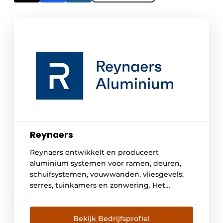
Reynaers
Reynaers ontwikkelt en produceert
aluminium systemen voor ramen, deuren,
schuifsystemen, vouwwanden, vliesgevels,
serres, tuinkamers en zonwering. Het
hoofdkantoor is gevestigd in Duffel (België).
Reynaers heeft verkoopkantoren in 40
landen. Wereldwijd behoort het bedrijf tot
Bekijk Bedrijfsprofiel