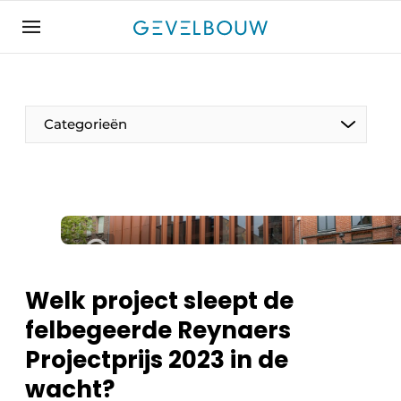
Aanmelden
Algemene voorwaarden
Bedrijven
Categorieën
Contact
De Gevelfactor
Direct contact
Evenement aanmelden
Gevelbouw | Het magazine over gevels, glas &
daken
Welk project sleept de
Gevelbouw 2024-04
felbegeerde Reynaers
Meest gelezen
Projectprijs 2023 in de
Nieuwsbrief
wacht?