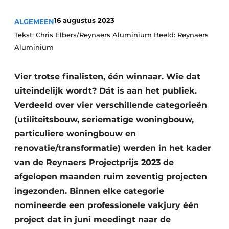
Podcasts
16 augustus 2023
ALGEMEEN
Privacy / Cookie statement
Tekst: Chris Elbers/Reynaers Aluminium Beeld: Reynaers
Vacature aanmelden
Aluminium
Vacatures
Video’s
Vier trotse finalisten, één winnaar. Wie dat
uiteindelijk wordt? Dát is aan het publiek.
Verdeeld over vier verschillende categorieën
(utiliteitsbouw, seriematige woningbouw,
particuliere woningbouw en
renovatie/transformatie) werden in het kader
van de Reynaers Projectprijs 2023 de
afgelopen maanden ruim zeventig projecten
ingezonden. Binnen elke categorie
nomineerde een professionele vakjury één
project dat in juni meedingt naar de