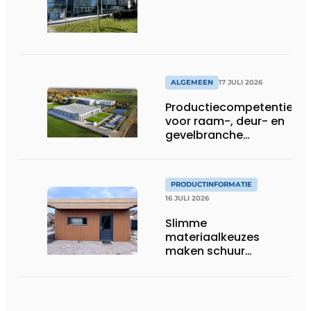
ALGEMEEN
17 JULI 2026
Productiecompetentie
voor raam-, deur- en
gevelbranche
uitgebreid
PRODUCTINFORMATIE
16 JULI 2026
Slimme
materiaalkeuzes
maken schuur
brandveilig en
robuust