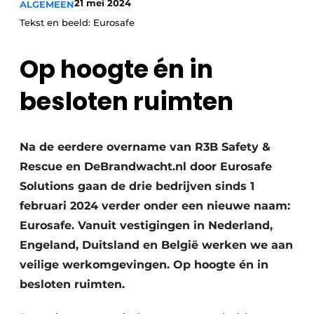
21 mei 2024
ALGEMEEN
Podcasts
Tekst en beeld: Eurosafe
Privacy / Cookie statement
Vacature aanmelden
Op hoogte én in
Vacatures
besloten ruimten
Video’s
Na de eerdere overname van R3B Safety &
Rescue en DeBrandwacht.nl door Eurosafe
Solutions gaan de drie bedrijven sinds 1
februari 2024 verder onder een nieuwe naam:
Eurosafe. Vanuit vestigingen in Nederland,
Engeland, Duitsland en België werken we aan
veilige werkomgevingen. Op hoogte én in
besloten ruimten.