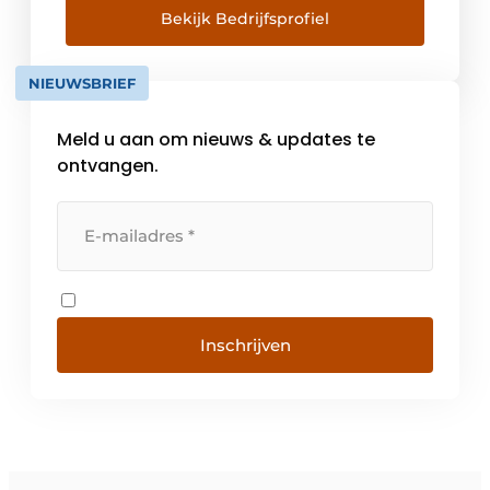
Eurosafe een integrale werkwijze. En een
Bekijk Bedrijfsprofiel
oplossing voor elke vraag en uitdaging. In
2023 bundelden Eurosafe Solutions, R3B […]
NIEUWSBRIEF
Meld u aan om nieuws & updates te
ontvangen.
Inschrijven