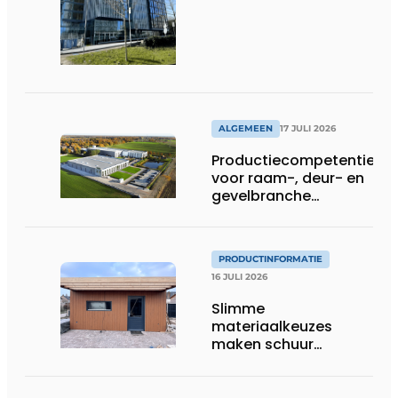
ALGEMEEN
17 JULI 2026
Productiecompetentie
voor raam-, deur- en
gevelbranche
uitgebreid
PRODUCTINFORMATIE
16 JULI 2026
Slimme
materiaalkeuzes
maken schuur
brandveilig en
robuust