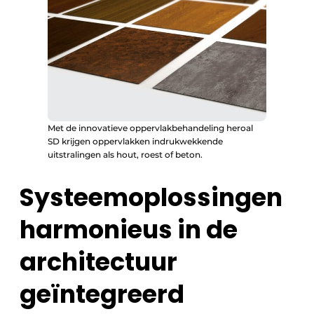
Met de innovatieve oppervlakbehandeling heroal
SD krijgen oppervlakken indrukwekkende
uitstralingen als hout, roest of beton.
Systeemoplossingen
harmonieus in de
architectuur
geïntegreerd