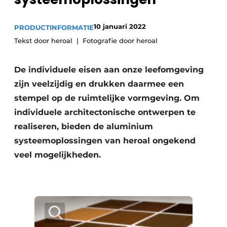
Podcasts
Privacy / Cookie statement
10 januari 2022
PRODUCTINFORMATIE
Vacature aanmelden
Tekst door heroal
Fotografie door heroal
Vacatures
De individuele eisen aan onze leefomgeving
Video’s
zijn veelzijdig en drukken daarmee een
stempel op de ruimtelijke vormgeving. Om
individuele architectonische ontwerpen te
realiseren, bieden de aluminium
systeemoplossingen van heroal ongekend
veel mogelijkheden.