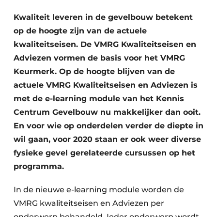
Podcasts
Kwaliteit leveren in de gevelbouw betekent
Privacy / Cookie statement
op de hoogte zijn van de actuele
Vacature aanmelden
kwaliteitseisen. De VMRG Kwaliteitseisen en
Vacatures
Adviezen vormen de basis voor het VMRG
Video’s
Keurmerk. Op de hoogte blijven van de
actuele VMRG Kwaliteitseisen en Adviezen is
met de e-learning module van het Kennis
Centrum Gevelbouw nu makkelijker dan ooit.
En voor wie op onderdelen verder de diepte in
wil gaan, voor 2020 staan er ook weer diverse
fysieke gevel gerelateerde cursussen op het
programma.
In de nieuwe e-learning module worden de
VMRG kwaliteitseisen en Adviezen per
onderwerp behandeld. Ieder onderwerp wordt