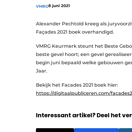
8 juni 2021
VMRG
Privacy / Cookie statement
Vacature aanmelden
Alexander Pechtold kreeg als juryvoorz
Vacatures
Façades 2021 boek overhandigd.
Video’s
VMRG Keurmerk steunt het Beste Gebou
beste gevel hoort; een gevel gerealis
begin juni bepaald welke gebouwen g
Jaar.
Bekijk het Facades 2021 boek hier:
https://digitaalpubliceren.com/facades2
Interessant artikel? Deel het ve