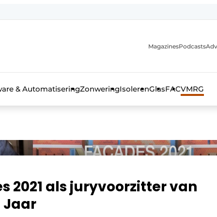
Magazines
Podcasts
Adv
ware & Automatisering
Zonwering
Isoleren
Glas
FAC
VMRG
ls, glas & daken
s 2021 als juryvoorzitter van
 Jaar