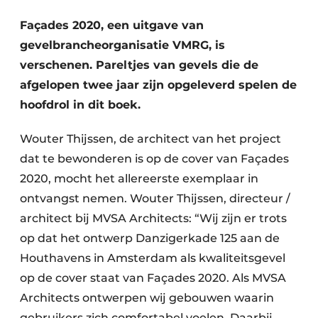
Podcasts
Façades 2020, een uitgave van
Privacy / Cookie statement
gevelbrancheorganisatie VMRG, is
Vacature aanmelden
verschenen. Pareltjes van gevels die de
Vacatures
afgelopen twee jaar zijn opgeleverd spelen de
Video’s
hoofdrol in dit boek.
Wouter Thijssen, de architect van het project
dat te bewonderen is op de cover van Façades
2020, mocht het allereerste exemplaar in
ontvangst nemen. Wouter Thijssen, directeur /
architect bij MVSA Architects: “Wij zijn er trots
op dat het ontwerp Danzigerkade 125 aan de
Houthavens in Amsterdam als kwaliteitsgevel
op de cover staat van Façades 2020. Als MVSA
Architects ontwerpen wij gebouwen waarin
gebruikers zich comfortabel voelen. Daarbij