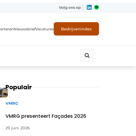
Volg ons op
Bedrijvenindex
erteren
Nieuwsbrief
Vacatures
Populair
VMRG
VMRG presenteert Façades 2026
29 juni 2026