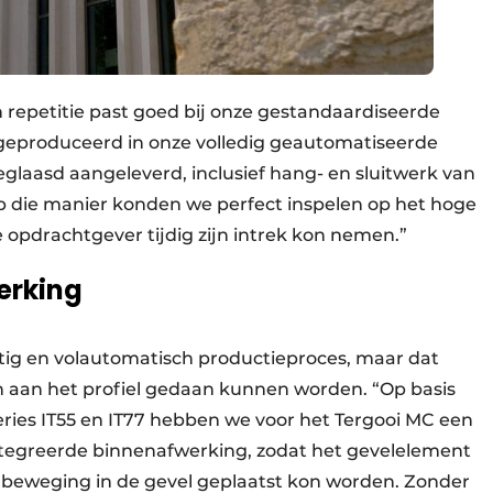
repetitie past goed bij onze gestandaardiseerde
 geproduceerd in onze volledig geautomatiseerde
glaasd aangeleverd, inclusief hang- en sluitwerk van
p die manier konden we perfect inspelen op het hoge
pdrachtgever tijdig zijn intrek kon nemen.”
erking
tig en volautomatisch productieproces, maar dat
n aan het profiel gedaan kunnen worden. “Op basis
ries IT55 en IT77 hebben we voor het Tergooi MC een
tegreerde binnenafwerking, zodat het gevelelement
n beweging in de gevel geplaatst kon worden. Zonder