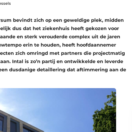
essels
rsum bevindt zich op een geweldige plek, midden
pelijk dus dat het ziekenhuis heeft gekozen voor
ande en sterk verouderde complex uit de jaren
ouwtempo erin te houden, heeft hoofdaannemer
ecten zich omringd met partners die projectmatig
n. Intal is zo’n partij en ontwikkelde en leverde
 een dusdanige detaillering dat aftimmering aan de