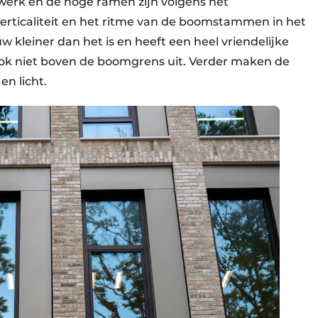
rk en de hoge ramen zijn volgens het
erticaliteit en het ritme van de boomstammen in het
 kleiner dan het is en heeft een heel vriendelijke
ok niet boven de boomgrens uit. Verder maken de
en licht.