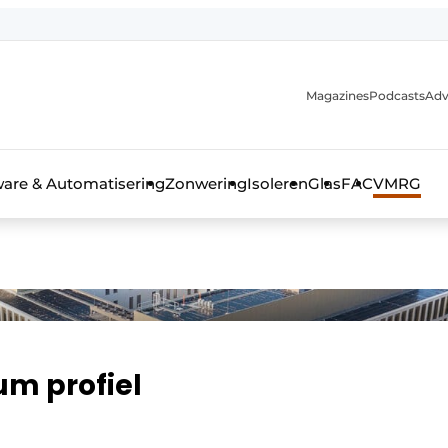
Magazines
Podcasts
Adv
ware & Automatisering
Zonwering
Isoleren
Glas
FAC
VMRG
ls, glas & daken
um profiel