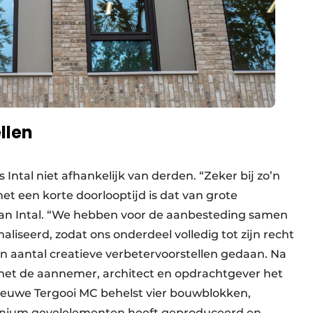
llen
Intal niet afhankelijk van derden. “Zeker bij zo’n
et een korte doorlooptijd is dat van grote
an Intal. “We hebben voor de aanbesteding samen
iseerd, zodat ons onderdeel volledig tot zijn recht
 aantal creatieve verbetervoorstellen gedaan. Na
et de aannemer, architect en opdrachtgever het
ieuwe Tergooi MC behelst vier bouwblokken,
minium gevelelementen heeft geproduceerd en