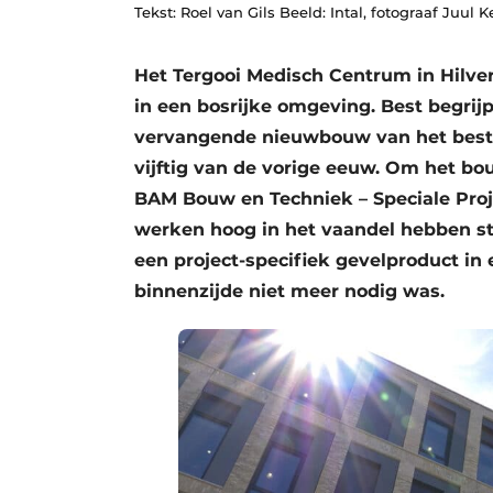
Tekst: Roel van Gils Beeld: Intal, fotograaf Juul K
Privacy / Cookie statement
Vacature aanmelden
Het Tergooi Medisch Centrum in Hilve
Vacatures
in een bosrijke omgeving. Best begrij
vervangende nieuwbouw van het besta
Video’s
vijftig van de vorige eeuw. Om het b
BAM Bouw en Techniek – Speciale Proj
werken hoog in het vaandel hebben staa
een project-specifiek gevelproduct in
binnenzijde niet meer nodig was.