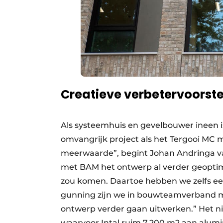
Creatieve verbetervoorste
Als systeemhuis en gevelbouwer ineen is 
omvangrijk project als het Tergooi MC m
meerwaarde”, begint Johan Andringa v
met BAM het ontwerp al verder geoptimal
zou komen. Daartoe hebben we zelfs een
gunning zijn we in bouwteamverband m
ontwerp verder gaan uitwerken.” Het n
waarvoor Intal ruim 7.200 m2 aan alu