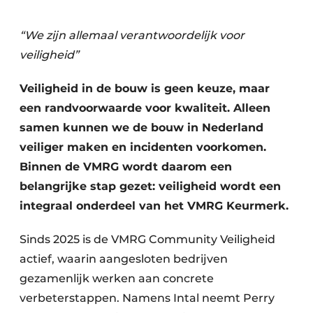
Podcasts
Privacy / Cookie statement
“We zijn allemaal verantwoordelijk voor
veiligheid”
Vacature aanmelden
Vacatures
Veiligheid in de bouw is geen keuze, maar
Video’s
een randvoorwaarde voor kwaliteit. Alleen
samen kunnen we de bouw in Nederland
veiliger maken en incidenten voorkomen.
Binnen de VMRG wordt daarom een
belangrijke stap gezet: veiligheid wordt een
integraal onderdeel van het VMRG Keurmerk.
Sinds 2025 is de VMRG Community Veiligheid
actief, waarin aangesloten bedrijven
gezamenlijk werken aan concrete
verbeterstappen. Namens Intal neemt Perry