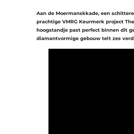
Privacy / Cookie statement
Aan de Moermanskkade, een schitteren
Vacature aanmelden
prachtige VMRG Keurmerk project The 
Vacatures
hoogstandje past perfect binnen dit 
Video’s
diamantvormige gebouw telt zes verd