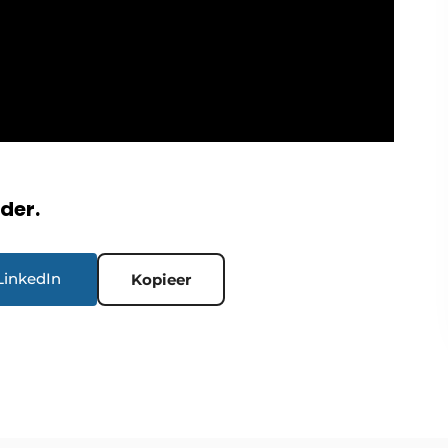
rder.
LinkedIn
Kopieer