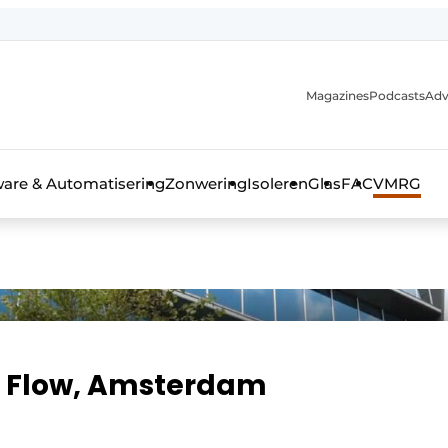
Magazines
Podcasts
Adv
ware & Automatisering
Zonwering
Isoleren
Glas
FAC
VMRG
ls, glas & daken
 Flow, Amsterdam