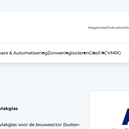
Magazines
Podcasts
Adv
ware & Automatisering
Zonwering
Isoleren
Glas
FAC
VMRG
ls, glas & daken
vlakglas
vlakglas voor de bouwsector (buiten-