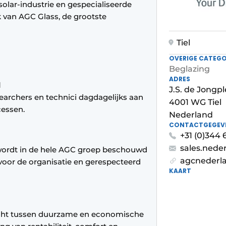
solar-industrie en gespecialiseerde
k van AGC Glass, de grootste
Tiel
OVERIGE CATEGO
Beglazing
ADRES
d
J.S. de Jongpl
archers en technici dagdagelijks aan
4001 WG Tiel
cessen.
Nederland
CONTACTGEGEV
+31 (0)344 
sales.ned
l wordt in de hele AGC groep beschouwd
agcnederla
 voor de organisatie en gerespecteerd
KAART
icht tussen duurzame en economische