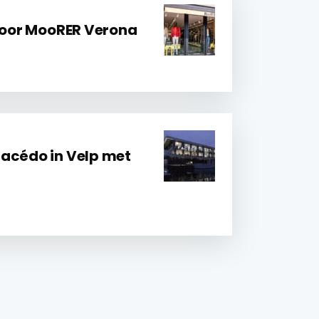
 voor MooRER Verona
acédo in Velp met