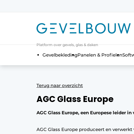
Aanmelden
Algemene voorwaarden
Bedrijven
Platform over gevels, glas & daken
Contact
Gevelbekleding
Panelen & Profielen
Soft
De Gevelfactor
Direct contact
Evenement aanmelden
Terug naar overzicht
Gevelbouw | Het magazine over geve
AGC Glass Europe
Gevelbouw 2024-04
Meest gelezen
AGC Glass Europe, een Europese leider in 
Nieuwsbrief
AGC Glass Europe produceert en verwerkt 
Podcasts