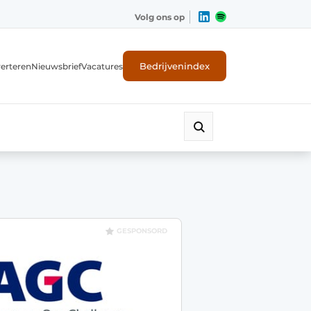
Volg ons op
Bedrijvenindex
erteren
Nieuwsbrief
Vacatures
GESPONSORD