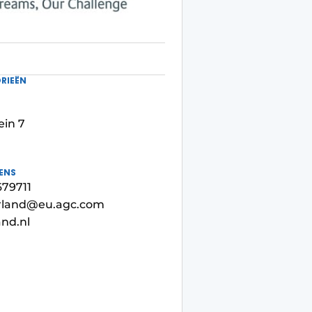
RIEËN
ein 7
ENS
679711
erland@eu.agc.com
nd.nl