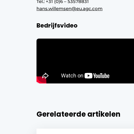
Tel.: +31 (0)6 – 53578831
hans.willemsen@eu.agc.com
Bedrijfsvideo
Gerelateerde artikelen