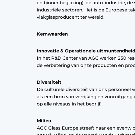
en binnenbeglazing), de auto-industrie, de 
Privacy / Cookie statement
industriële sectoren. Het is de Europese ta
vlakglasproducent ter wereld.
Vacature aanmelden
Vacatures
Kernwaarden
Video’s
Innovatie & Operationele uitmuntendhei
In het R&D Center van AGC werken 250 rese
de verbetering van onze producten en pro
Diversiteit
De culturele diversiteit van ons personee
als een bron van verrijking en vooruitgang
op alle niveaus in het bedrijf.
Milieu
AGC Glass Europe streeft naar een evenw