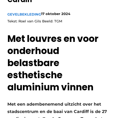
Podcasts
Privacy / Cookie statement
17 oktober 2024
GEVELBEKLEDING
Vacature aanmelden
Tekst: Roel van Gils Beeld: TGM
Vacatures
Met louvres en voor
Video’s
onderhoud
belastbare
esthetische
aluminium vinnen
Met een adembenemend uitzicht over het
stadscentrum en de baai van Cardiff is de 27