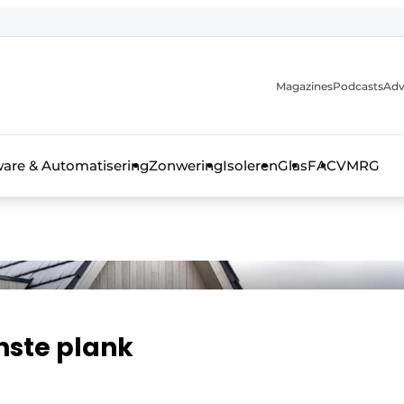
Magazines
Podcasts
Adv
ware & Automatisering
Zonwering
Isoleren
Glas
FAC
VMRG
ls, glas & daken
nste plank