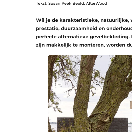
Tekst: Susan Peek Beeld: AlterWood
Privacy / Cookie statement
Vacature aanmelden
Wil je de karakteristieke, natuurlijke,
Vacatures
prestatie, duurzaamheid en onderhou
perfecte alternatieve gevelbekleding.
Video’s
zijn makkelijk te monteren, worden d