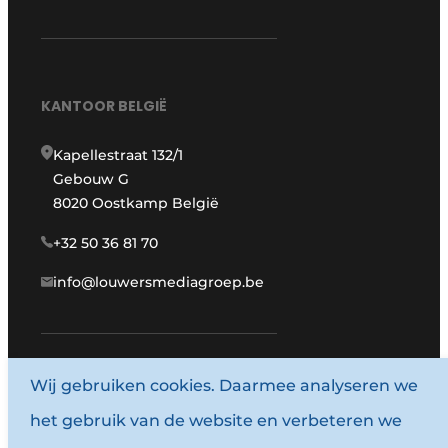
KANTOOR BELGIË
Kapellestraat 132/1
Gebouw G
8020 Oostkamp België
+32 50 36 81 70
info@louwersmediagroep.be
Wij gebruiken cookies. Daarmee analyseren we
www.louwersmediagroep.com
het gebruik van de website en verbeteren we
© 1987 - 2026 Louwersmediagroep.