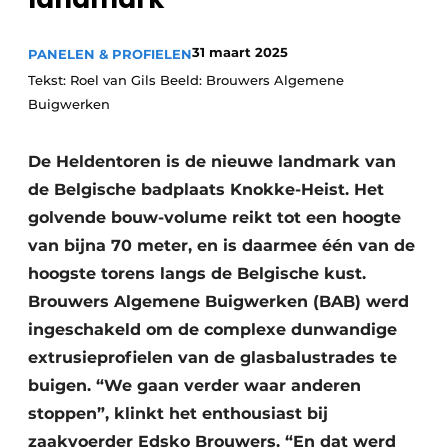
Podcasts
Privacy / Cookie statement
31 maart 2025
PANELEN & PROFIELEN
Vacature aanmelden
Tekst: Roel van Gils Beeld: Brouwers Algemene
Buigwerken
Vacatures
Video’s
De Heldentoren is de nieuwe landmark van
de Belgische badplaats Knokke-Heist. Het
golvende bouw-volume reikt tot een hoogte
van bijna 70 meter, en is daarmee één van de
hoogste torens langs de Belgische kust.
Brouwers Algemene Buigwerken (BAB) werd
ingeschakeld om de complexe dunwandige
extrusieprofielen van de glasbalustrades te
buigen. “We gaan verder waar anderen
stoppen”, klinkt het enthousiast bij
zaakvoerder Edsko Brouwers. “En dat werd