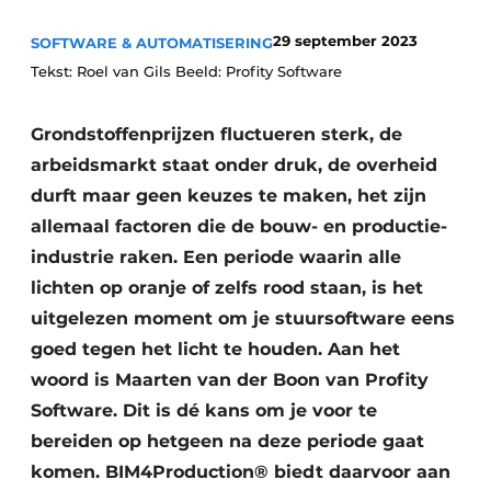
Podcasts
29 september 2023
SOFTWARE & AUTOMATISERING
Privacy / Cookie statement
Tekst: Roel van Gils Beeld: Profity Software
Vacature aanmelden
Vacatures
Grondstoffenprijzen fluctueren sterk, de
Video’s
arbeidsmarkt staat onder druk, de overheid
durft maar geen keuzes te maken, het zijn
allemaal factoren die de bouw- en productie-
industrie raken. Een periode waarin alle
lichten op oranje of zelfs rood staan, is het
uitgelezen moment om je stuursoftware eens
goed tegen het licht te houden. Aan het
woord is Maarten van der Boon van Profity
Software. Dit is dé kans om je voor te
bereiden op hetgeen na deze periode gaat
komen. BIM4Production® biedt daarvoor aan