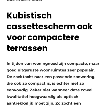
Podcasts
Privacy / Cookie statement
Kubistisch
Vacature aanmelden
cassettescherm ook
Vacatures
voor compactere
Video’s
terrassen
In tijden van woningnood zijn compacte, maar
goed uitgeruste woonruimtes zeer populair.
De zoektocht naar een passende zonwering,
die ook zo compact is, is echter niet zo
eenvoudig. Zeker niet wanneer deze zowel
kwalitatief hoogwaardig als optisch
aantrekkelijk moet zijn. Zo zocht een