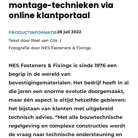
montage-technieken via
Podcasts
online klantportaal
Privacy / Cookie statement
Vacature aanmelden
28 juli 2022
PRODUCTINFORMATIE
Vacatures
Tekst door Roel van Gils
Video’s
Fotografie door NES Fasteners & Fixings
NES Fasteners & Fixings is sinds 1976 een
begrip in de wereld van
bevestigingsmaterialen. Het bedrijf heeft in al
die jaren een enorme evolutie doorgemaakt,
maar één aspect is altijd hetzelfde gebleven:
het bijstaan van klanten met uitgebreid
technisch advies. “Met alle bouwtechnische
regelgeving en complexe constructies wordt
de vraag naar technische ondersteuning en