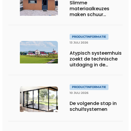
Slimme
materiaalkeuzes
maken schuur
brandveilig en
robuust
PRODUCTINFORMATIE
13 JULI 2026
Atypisch systeemhuis
zoekt de technische
uitdaging in de
gevelbouw
PRODUCTINFORMATIE
10 JULI 2026
De volgende stap in
schuifsystemen