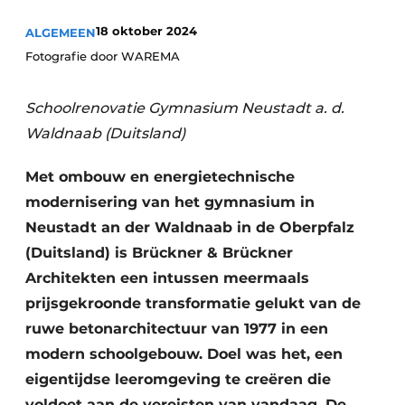
Podcasts
18 oktober 2024
ALGEMEEN
Privacy / Cookie statement
Fotografie door WAREMA
Vacature aanmelden
Vacatures
Schoolrenovatie Gymnasium Neustadt a. d.
Video’s
Waldnaab (Duitsland)
Met ombouw en energietechnische
modernisering van het gymnasium in
Neustadt an der Waldnaab in de Oberpfalz
(Duitsland) is Brückner & Brückner
Architekten een intussen meermaals
prijsgekroonde transformatie gelukt van de
ruwe betonarchitectuur van 1977 in een
modern schoolgebouw. Doel was het, een
eigentijdse leeromgeving te creëren die
voldoet aan de vereisten van vandaag. De