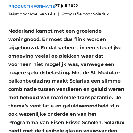
Podcasts
27 juli 2022
PRODUCTINFORMATIE
Privacy / Cookie statement
Tekst door Roel van Gils
Fotografie door Solarlux
Vacature aanmelden
Nederland kampt met een groeiende
Vacatures
woningnood. Er moet dus flink worden
Video’s
bijgebouwd. En dat gebeurt in een stedelijke
omgeving veelal op plekken waar dat
voorheen niet mogelijk was, vanwege een
hogere geluidsbelasting. Met de SL Modular-
balkonbeglazing maakt Solarlux een slimme
combinatie tussen ventileren en geluid weren
mét behoud van maximale transparantie. De
thema’s ventilatie en geluidwerendheid zijn
ook wezenlijke onderdelen van het
Programma van Eisen Frisse Scholen. Solarlux
biedt met de flexibele glazen vouwwanden