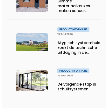
Slimme
materiaalkeuzes
maken schuur
brandveilig en
robuust
PRODUCTINFORMATIE
13 JULI 2026
Atypisch systeemhuis
zoekt de technische
uitdaging in de
gevelbouw
PRODUCTINFORMATIE
10 JULI 2026
De volgende stap in
schuifsystemen