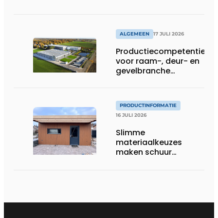
ALGEMEEN
17 JULI 2026
Productiecompetentie
voor raam-, deur- en
gevelbranche
uitgebreid
PRODUCTINFORMATIE
16 JULI 2026
Slimme
materiaalkeuzes
maken schuur
brandveilig en
robuust