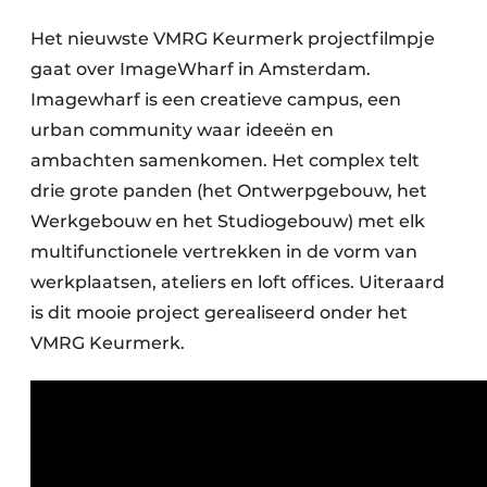
Podcasts
Het nieuwste VMRG Keurmerk projectfilmpje
Privacy / Cookie statement
gaat over ImageWharf in Amsterdam.
Vacature aanmelden
Imagewharf is een creatieve campus, een
Vacatures
urban community waar ideeën en
Video’s
ambachten samenkomen. Het complex telt
drie grote panden (het Ontwerpgebouw, het
Werkgebouw en het Studiogebouw) met elk
multifunctionele vertrekken in de vorm van
werkplaatsen, ateliers en loft offices. Uiteraard
is dit mooie project gerealiseerd onder het
VMRG Keurmerk.