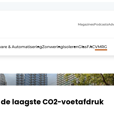
Magazines
Podcasts
Adv
ware & Automatisering
Zonwering
Isoleren
Glas
FAC
VMRG
ls, glas & daken
 de laagste CO2-voetafdruk