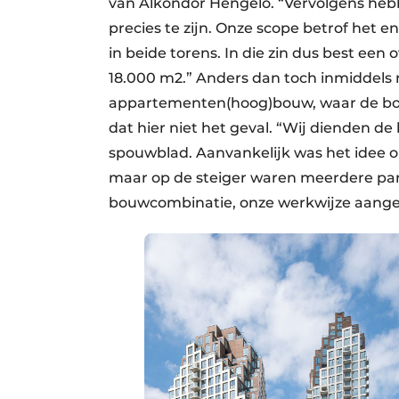
van Alkondor Hengelo. “Vervolgens heb
precies te zijn. Onze scope betrof het 
in beide torens. In die zin dus best een
18.000 m2.” Anders dan toch inmiddels re
appartementen(hoog)bouw, waar de bou
dat hier niet het geval. “Wij dienden d
spouwblad. Aanvankelijk was het idee o
maar op de steiger waren meerdere par
bouwcombinatie, onze werkwijze aangepa