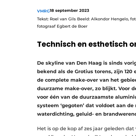
Privacy / Cookie statement
18 september 2023
VMRG
Vacature aanmelden
Tekst: Roel van Gils Beeld: Alkondor Hengelo, f
fotograaf Egbert de Boer
Vacatures
Video’s
Technisch en esthetisch 
De skyline van Den Haag is sinds vorig
bekend als de Grotius torens, zijn 12
de complete make-over van het gebied
duurzame make-over, zo blijkt. Voor 
voor één van de duurzaamste aluminiu
systeem ‘gegoten’ dat voldoet aan de
waterdichting, geluid- en brandweren
Het is op de kop af zes jaar geleden dat