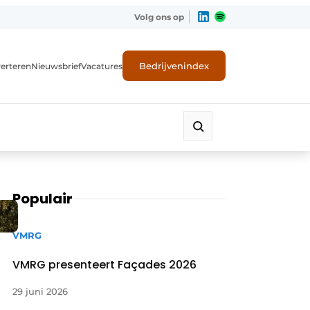
Volg ons op
Bedrijvenindex
erteren
Nieuwsbrief
Vacatures
Populair
VMRG
VMRG presenteert Façades 2026
29 juni 2026