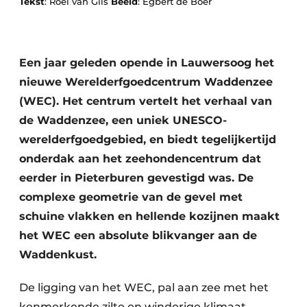
Tekst
: Roel van Gils
Beeld
: Egbert de Boer
Podcasts
Privacy / Cookie statement
Vacature aanmelden
Een jaar geleden opende in Lauwersoog het
Vacatures
nieuwe Werelderfgoedcentrum Waddenzee
Video’s
(WEC). Het centrum vertelt het verhaal van
de Waddenzee, een uniek UNESCO-
werelderfgoedgebied, en biedt tegelijkertijd
onderdak aan het zeehondencentrum dat
eerder in Pieterburen gevestigd was. De
complexe geometrie van de gevel met
schuine vlakken en hellende kozijnen maakt
het WEC een absolute blikvanger aan de
Waddenkust.
De ligging van het WEC, pal aan zee met het
kenmerkende zilte en winderige klimaat,