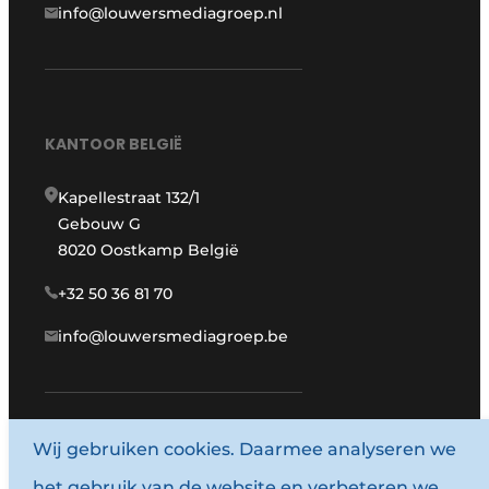
info@louwersmediagroep.nl
KANTOOR BELGIË
Kapellestraat 132/1
Gebouw G
8020 Oostkamp België
+32 50 36 81 70
info@louwersmediagroep.be
www.louwersmediagroep.com
Wij gebruiken cookies. Daarmee analyseren we
het gebruik van de website en verbeteren we
© 1987 - 2026 Louwersmediagroep.