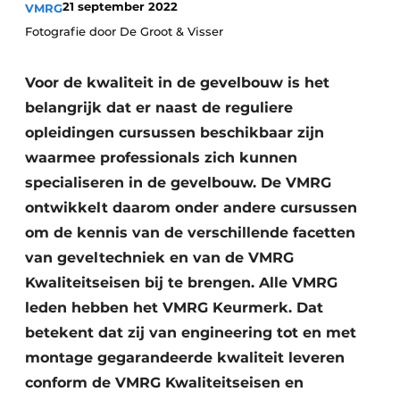
21 september 2022
VMRG
Podcasts
Fotografie door De Groot & Visser
Privacy / Cookie statement
Vacature aanmelden
Voor de kwaliteit in de gevelbouw is het
Vacatures
belangrijk dat er naast de reguliere
Video’s
opleidingen cursussen beschikbaar zijn
waarmee professionals zich kunnen
specialiseren in de gevelbouw. De VMRG
ontwikkelt daarom onder andere cursussen
om de kennis van de verschillende facetten
van geveltechniek en van de VMRG
Kwaliteitseisen bij te brengen. Alle VMRG
leden hebben het VMRG Keurmerk. Dat
betekent dat zij van engineering tot en met
montage gegarandeerde kwaliteit leveren
conform de VMRG Kwaliteitseisen en