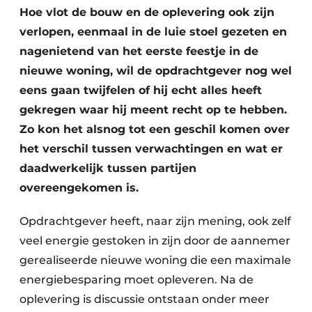
Podcasts
Hoe vlot de bouw en de oplevering ook zijn
Privacy / Cookie statement
verlopen, eenmaal in de luie stoel gezeten en
nagenietend van het eerste feestje in de
Vacature aanmelden
nieuwe woning, wil de opdrachtgever nog wel
Vacatures
eens gaan twijfelen of hij echt alles heeft
Video’s
gekregen waar hij meent recht op te hebben.
Zo kon het alsnog tot een geschil komen over
het verschil tussen verwachtingen en wat er
daadwerkelijk tussen partijen
overeengekomen is.
Opdrachtgever heeft, naar zijn mening, ook zelf
veel energie gestoken in zijn door de aannemer
gerealiseerde nieuwe woning die een maximale
energiebesparing moet opleveren. Na de
oplevering is discussie ontstaan onder meer