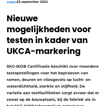
23 september 2022
VMRG
Podcasts
Privacy / Cookie statement
Nieuwe
Vacature aanmelden
mogelijkheden voor
Vacatures
Video’s
testen in kader van
UKCA-markering
SKG-IKOB Certificatie beschikt over meerdere
testopstellingen voor het beproeven van
ramen, deuren en vliesgevels op lucht- en
waterdichtheid, sterkte en stijfheid. De
variatie aan testfaciliteiten zorgt ervoor dat er
zowel op de bouwplaats, bij de fabriek als in