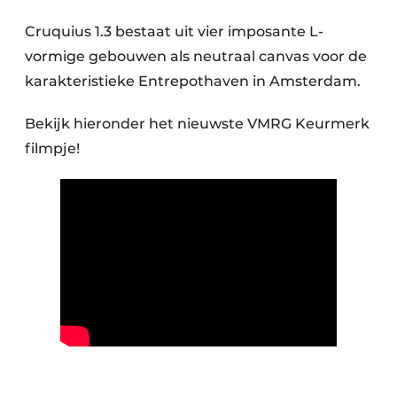
Podcasts
Cruquius 1.3 bestaat uit vier imposante L-
Privacy / Cookie statement
vormige gebouwen als neutraal canvas voor de
Vacature aanmelden
karakteristieke Entrepothaven in Amsterdam.
Vacatures
Bekijk hieronder het nieuwste VMRG Keurmerk
Video’s
filmpje!