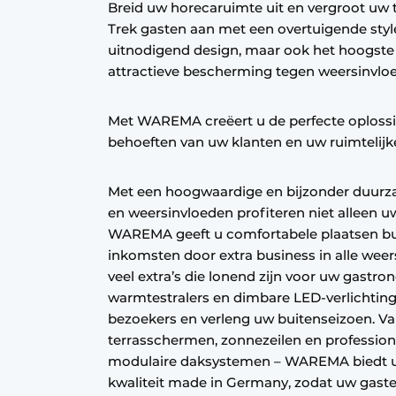
Breid uw horecaruimte uit en vergroot uw
Privacy / Cookie statement
Trek gasten aan met een overtuigende style
uitnodigend design, maar ook het hoogst
Vacature aanmelden
attractieve bescherming tegen weersinvlo
Vacatures
Video’s
Met WAREMA creëert u de perfecte oplossi
behoeften van uw klanten en uw ruimtelijk
Met een hoogwaardige en bijzonder duu
en weersinvloeden profiteren niet alleen 
WAREMA geeft u comfortabele plaatsen bu
inkomsten door extra business in alle wee
veel extra’s die lonend zijn voor uw gastr
warmtestralers en dimbare LED-verlichting
bezoekers en verleng uw buitenseizoen. V
terrasschermen, zonnezeilen en professio
modulaire daksystemen – WAREMA biedt u a
kwaliteit made in Germany, zodat uw gast