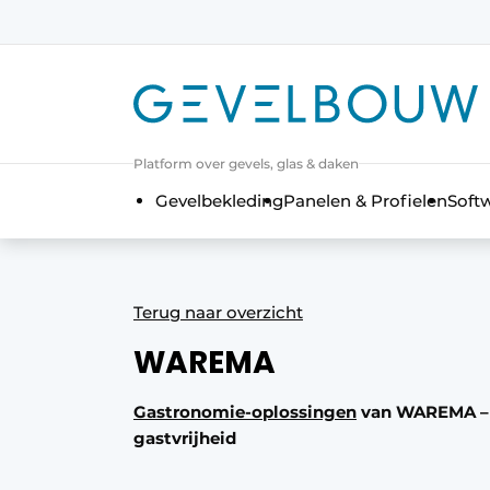
Aanmelden
Algemene voorwaarden
Bedrijven
Platform over gevels, glas & daken
Contact
Gevelbekleding
Panelen & Profielen
Soft
De Gevelfactor
Direct contact
Evenement aanmelden
Terug naar overzicht
Gevelbouw | Het magazine over geve
WAREMA
Gevelbouw 2024-04
Meest gelezen
Gastronomie-oplossingen
van WAREMA – 
gastvrijheid
Nieuwsbrief
Podcasts