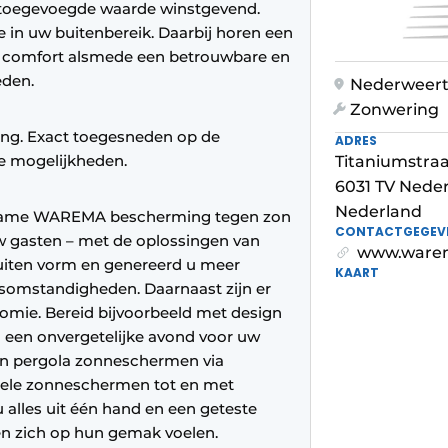
 toegevoegde waarde winstgevend.
 in uw buitenbereik. Daarbij horen een
e comfort alsmede een betrouwbare en
eden.
Nederweer
Zonwering
ng. Exact toegesneden op de
ADRES
e mogelijkheden.
Titaniumstraa
6031 TV Nede
Nederland
rzame WAREMA bescherming tegen zon
CONTACTGEGEV
uw gasten – met de oplossingen van
www.warem
iten vorm en genereerd u meer
KAART
rsomstandigheden. Daarnaast zijn er
onomie. Bereid bijvoorbeeld met design
 een onvergetelijke avond voor uw
an pergola zonneschermen via
nele zonneschermen tot en met
lles uit één hand en een geteste
en zich op hun gemak voelen.