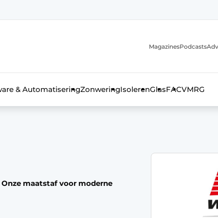
Magazines
Podcasts
Adv
ware & Automatisering
Zonwering
Isoleren
Glas
FAC
VMRG
ls, glas & daken
Onze maatstaf voor moderne