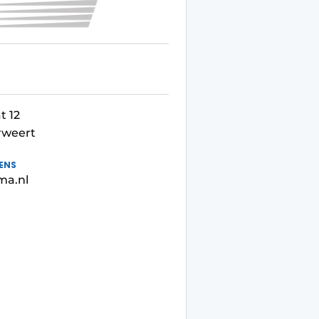
t
t 12
rweert
ENS
a.nl