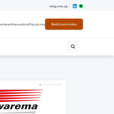
Volg ons op
Bedrijvenindex
erteren
Nieuwsbrief
Vacatures
GESPONSORD